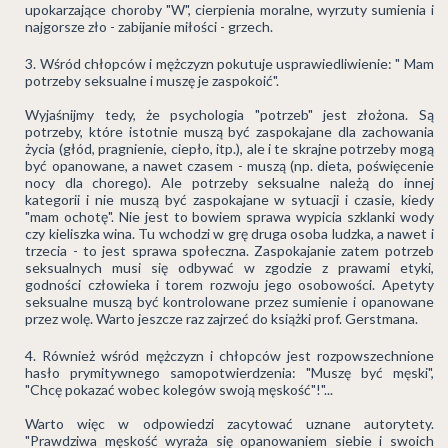
upokarzające choroby "W", cierpienia moralne, wyrzuty sumienia i
najgorsze zło - zabijanie miłości - grzech.
Wśród chłopców i mężczyzn pokutuje usprawiedliwienie: " Mam
potrzeby seksualne i muszę je zaspokoić".
Wyjaśnijmy tedy, że psychologia "potrzeb" jest złożona. Są
potrzeby, które istotnie muszą być zaspokajane dla zachowania
życia (głód, pragnienie, ciepło, itp.), ale i te skrajne potrzeby mogą
być opanowane, a nawet czasem - muszą (np. dieta, poświęcenie
nocy dla chorego). Ale potrzeby seksualne należą do innej
kategorii i nie muszą być zaspokajane w sytuacji i czasie, kiedy
"mam ochotę". Nie jest to bowiem sprawa wypicia szklanki wody
czy kieliszka wina. Tu wchodzi w grę druga osoba ludzka, a nawet i
trzecia - to jest sprawa społeczna. Zaspokajanie zatem potrzeb
seksualnych musi się odbywać w zgodzie z prawami etyki,
godności człowieka i torem rozwoju jego osobowości. Apetyty
seksualne muszą być kontrolowane przez sumienie i opanowane
przez wolę. Warto jeszcze raz zajrzeć do książki prof. Gerstmana.
Również wśród mężczyzn i chłopców jest rozpowszechnione
hasło prymitywnego samopotwierdzenia: "Muszę być męski",
"Chcę pokazać wobec kolegów swoją męskość"!"...
Warto więc w odpowiedzi zacytować uznane autorytety.
"Prawdziwa męskość wyraża się opanowaniem siebie i swoich