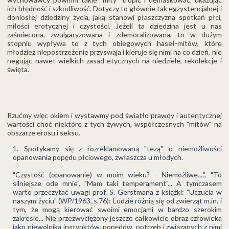
ich błędność i szkodliwość. Dotyczy to głównie tak egzystencjalnej i
doniosłej dziedziny życia, jaką stanowi płaszczyzna spotkań płci,
miłości erotycznej i czystości. Jeżeli ta dziedzina jest u nas
zaśmiecona, zwulgaryzowana i zdemoralizowana, to w dużym
stopniu wypływa to z tych obiegowych haseł-mitów, które
młodzież niepostrzeżenie przyswaja i kieruje się nimi na co dzień, nie
negując nawet wielkich zasad etycznych na niedziele, rekolekcje i
święta.
Rzućmy więc okiem i wystawmy pod światło prawdy i autentycznej
wartości choć niektóre z tych żywych, współczesnych "mitów" na
obszarze erosu i seksu.
Spotykamy się z rozreklamowaną "tezą" o niemożliwości
opanowania popędu płciowego, zwłaszcza u młodych.
"Czystość (opanowanie) w moim wieku? - Niemożliwe....", "To
silniejsze ode mnie", "Mam taki temperament"... A tymczasem
warto przeczytać uwagi prof. S. Gerstmana z książki: "Uczucia w
naszym życiu" (WP/1963, s.76): Ludzie różnią się od zwierząt m.in. i
tym, że mogą kierować swoimi emocjami w bardzo szerokim
zakresie... Nie przezwyciężony jeszcze całkowicie obraz człowieka
jako niewolnika instynktów, popędów, potrzeb i związanych z nimi