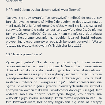
Mickiewicz).
"Przed ślubem trzeba się sprawdzić, wypróbować".
Nasuwa się tedy pytanie: "co sprawdzić" - miłość do osoby, czy
funkcjonowanie organów? Miłość do osoby nie dopuszcza nawet
myśli uzależnienia jej od organów ciała. A jeśli się ją uzależnia od
sprawności organów ciała, to jest to oczywisty dowód, że nie ma
tam prawdziwej miłości. Co gorsza - tam ma miejsce degradacja
osoby. Eksperymentowanie na osobie ludzkiej budzi odrazę;
przypomina eksperymenty w obozach koncentracyjnych! (Warto
jeszcze raz przeczytać uwagi W. Trobischa, jw., s.113).
"Trzeba poznać życie".
Życie jest jedno! Nie da się go powtórzyć. I nie można
jednocześnie żyć na dwóch poziomach. Nie można równocześnie
doświadczać dobra i zła, cnoty i grzechu. Jeżeli doświadczasz
grzechu, możesz z niego już nie wybrnąć, możesz utonąć. Co to za
nieodpowiedzialne, szalone ryzyko! U chrześcijan - co za brak
zaufania i miłości do Ewangelii i Boga! Toteż chrześcijanin nie
będzie powtarzać błędu i grzechu pierwszych ludzi (w symbolu
spożywania owocu z drzewa "wiadomości dobrego i złego), lecz
wybiera sobie na podróż przez życie Kogoś, kto dobrze zna
wszystkie jego ścieżki i meandry i komu można w pełni zaufać. I za
tym Przewodnikiem, bez obawy zagubienia się, idzie na szczyty