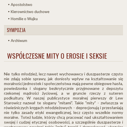
Apostolstwo
Kierownictwo duchowe
Homilie o Wujku
SYMPOZJA
Archiwum
WSPÓŁCZESNE MITY O EROSIE I SEKSIE
Nie tylko młodzież, lecz nawet wychowawcy i duszpasterze często
nie zdają sobie sprawy, jak doniosły wpływ na kształtowanie się
moralności jednostek i społeczeństwa mają pewne obiegowe hasła,
powiedzonka i slogany bezkrytycznie przyjmowane z depozytu
rzekomej mądrości życiowej, a w gruncie rzeczy z suteren
podkultury. W naszej publicystyce moralnej pierwszy dr Lew
Starowicz nazwał te slogany "mitami". Takie "mity" - zwłaszcza w
rówieśniczych kręgach młodzieżowych - deprecjonują i przesłaniają
nie tylko zasady etyki ewangelicznej, lecz często wszelkie normy
moralne. Toteż ludzie, którzy chcą pracować nad ukształtowaniem
swojej i cudzej etycznej osobowości, a szczególnie duszpasterze i
wychowawcy powinni takie "mity" tropić i demaskować, ukazując