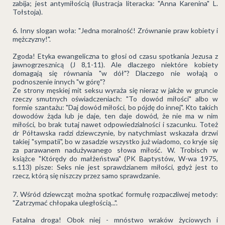
zabija; jest antymiłością (ilustracja literacka: "Anna Karenina" L.
Tołstoja).
Inny slogan woła: "Jedna moralność! Zrównanie praw kobiety i
mężczyzny!".
Zgoda! Etyka ewangeliczna to głosi od czasu spotkania Jezusa z
jawnogrzesznicą (J 8,1-11). Ale dlaczego niektóre kobiety
domagają się równania "w dół"? Dlaczego nie wołają o
podnoszenie innych "w górę"?
Ze strony męskiej mit seksu wyraża się nieraz w jakże w gruncie
rzeczy smutnych oświadczeniach: "To dowód miłości" albo w
formie szantażu: "Daj dowód miłości, bo pójdę do innej". Kto takich
dowodów żąda lub je daje, ten daje dowód, że nie ma w nim
miłości, bo brak tutaj nawet odpowiedzialności i szacunku. Toteż
dr Półtawska radzi dziewczynie, by natychmiast wskazała drzwi
takiej "sympatii", bo w zasadzie wszystko już wiadomo, co kryje się
za parawanem nadużywanego słowa miłość. W. Trobisch w
książce "Którędy do małżeństwa" (PK Baptystów, W-wa 1975,
s.113) pisze: Seks nie jest sprawdzianem miłości, gdyż jest to
rzecz, którą się niszczy przez samo sprawdzanie.
Wśród dziewcząt można spotkać formułę rozpaczliwej metody:
"Zatrzymać chłopaka uległością...".
Fatalna droga! Obok niej - mnóstwo wraków życiowych i