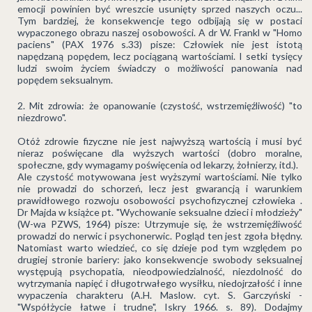
emocji powinien być wreszcie usunięty sprzed naszych oczu...
Tym bardziej, że konsekwencje tego odbijają się w postaci
wypaczonego obrazu naszej osobowości. A dr W. Frankl w "Homo
paciens" (PAX 1976 s.33) pisze: Człowiek nie jest istotą
napędzaną popędem, lecz pociąganą wartościami. I setki tysięcy
ludzi swoim życiem świadczy o możliwości panowania nad
popędem seksualnym.
Mit zdrowia: że opanowanie (czystość, wstrzemięźliwość) "to
niezdrowo".
Otóż zdrowie fizyczne nie jest najwyższą wartością i musi być
nieraz poświęcane dla wyższych wartości (dobro moralne,
społeczne, gdy wymagamy poświęcenia od lekarzy, żołnierzy, itd.).
Ale czystość motywowana jest wyższymi wartościami. Nie tylko
nie prowadzi do schorzeń, lecz jest gwarancją i warunkiem
prawidłowego rozwoju osobowości psychofizycznej człowieka .
Dr Majda w książce pt. "Wychowanie seksualne dzieci i młodzieży"
(W-wa PZWS, 1964) pisze: Utrzymuje się, że wstrzemięźliwość
prowadzi do nerwic i psychonerwic. Pogląd ten jest zgoła błędny.
Natomiast warto wiedzieć, co się dzieje pod tym względem po
drugiej stronie bariery: jako konsekwencje swobody seksualnej
występują psychopatia, nieodpowiedzialność, niezdolność do
wytrzymania napięć i długotrwałego wysiłku, niedojrzałość i inne
wypaczenia charakteru (A.H. Maslow. cyt. S. Garczyński -
"Współżycie łatwe i trudne", Iskry 1966. s. 89). Dodajmy