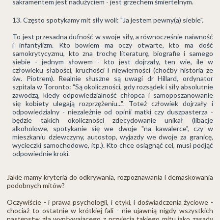
sakramentem jest nadużyciem - jest grzechem śmiertelnym.
Często spotykamy mit siły woli: "Ja jestem pewny(a) siebie".
To jest przesadna dufność w swoje siły, a równocześnie naiwność
i infantylizm. Kto bowiem ma oczy otwarte, kto ma dość
samokrytycyzmu, kto zna trochę literaturę, biografie i samego
siebie - jednym słowem - kto jest dojrzały, ten wie, ile w
człowieku słabości, kruchości i niewierności (choćby historia ze
św. Piotrem). Realnie słuszne są uwagi dr Hillard, ordynator
szpitala w Toronto: "Są okoliczności, gdy rozsądek i siły absolutnie
zawodzą, kiedy odpowiedzialność chłopca i samoposzanowanie
się kobiety ulegają rozprzężeniu...". Toteż człowiek dojrzały i
odpowiedzialny - niezależnie od opinii matki czy duszpasterza -
będzie takich okoliczności zdecydowanie unikał (libacje
alkoholowe, spotykanie się we dwoje "na kawalerce", czy w
mieszkaniu dziewczyny, autostop, wyjazdy we dwoje za granicę,
wycieczki samochodowe, itp.). Kto chce osiągnąć cel, musi podjąć
odpowiednie kroki.
Jakie mamy kryteria do odkrywania, rozpoznawania i demaskowania
podobnych mitów?
Oczywiście - i prawa psychologii, i etyki, i doświadczenia życiowe -
chociaż to ostatnie w krótkiej fali - nie ujawnią nigdy wszystkich
następstw zła wypływającego z przyjęcia takiego mitu jako zasady