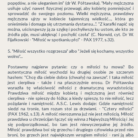
popędów, a nie uleganiem im" (dr W. Półtawska). "Mały mężczyzna
usiłuje użyć nawet fizycznej przewagi, aby kobietę pomniejszyć i
sprowadzić do swojego poziomu. Wielki mężczyzna, prawdziwy
mężczyzna ujrzy w kobiecie tajemniczą wielkość..., która go
onieśmiela i domaga się utrzymania dystansu...". "Z karafki napić się
można, uścisnąwszy ją za szyjkę i pochyliwszy ku ustom, ale kto ze
źródła pije, musi uklęknąć i pochylić czoła" (C. Norwid, cyt. Dr W.
Fijałkowski - "Miłość w spotkaniu płci" - PAX 1977, s.32).
"Miłość wszystko rozgrzesza" albo "Jeżeli się kochamy, wszystko
wolno"...
Postawmy najpierw pytanie: czy o miłości tu mowa? Bo
autentyczna miłość wychodzi ku drugiej osobie ze szczerym
hasłem: "Chcę dla ciebie dobra (chwały) na zawsze". I taka miłość
jest cierpliwa - także i na płaszczyźnie erosu. Dr Półtawska
wyraziła tę właściwość miłości z dramatyczną wyrazistością:
Prawdziwa miłość między kobietą i mężczyzną jest również
cierpliwa - nie spieszy do łóżka; a kiedy spieszy, to nie miłość, lecz
pożądanie i namiętność. A.S.C. Lewis dodaje: Gdzie namiętność
siedzi na tronie, tam rozum stoi za drzwiami. - "Cztery miłości"
(PAX 1962, s.13). A miłość nierozumna już nie jest miłością. Miłość
prawdziwa u chrześcijan łączyć się winna z Najwyższą Miłością i Jej
się podporządkować, bo tam jest niewyczerpalne jej źródło.
Miłość prawdziwa boi się grzechu i drugiego człowieka przed nim
broni, bo grzech jest największym wrogiem miłości - rani ją albo