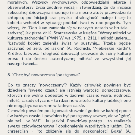
moralnych. Wszyscy wychowawcy, odpowiedzialni lekarze i
obserwatorzy życia zgodnie widzą i stwierdzają, że do inicjacji
seksualnej dziewczyna imponuje i ma mocne atuty przewodzenia
chłopcu; po inicjacji czar pryska, atrakcyjność maleje i często
kobieta wchodzi w sytuację poddaństwa i w noc pogardy. Tym
więcej, że "Don Juan zamienia się w naszych oczach w brutala -
sadystę", jak pisze dr K. Starczewska w książce "Wzory miłości w
kulturze zachodniej" (PWN W-wa 1975, s. 211). I miłość umiera....
"Łatwość kobiet zmieniła świat w pustynię... Trzeba będzie
zaczynać od zera, od jaskini" (A. Rudnicki, "Niebieskie kartki").
Krótko: łatwość i uległość dziewcząt prowadzi do ruiny kulturę
erosu i do śmierci autentycznej miłości ze wszystkimi jej
następstwami....
"Chcę być nowoczesna i postępowa".
Co to znaczy "nowoczesny"? Każdy człowiek powinien być
dzieckiem "swego czasu", ale istnieją wartości ponadczasowe,
których nie wolno podeptać w żadnym czasie: wiara, godność,
miłość, zasady etyczne - to rdzenne wartości kultury ludzkiej i one
nie mogą być naruszone w żadnym czasie.
Człowiek powinien postępować słusznie i godnie w każdej epoce
i w każdym czasie. I powinien być postępowy zawsze, ale w "górę",
nie zaś - w "dół" - ku jaskini. Prawdziwy postęp - to realizacja
swego człowieczeństwa i doskonalenie współżycia z ludźmi. Dla
chrześcijan - "to zbliżenie się do doskonałości Boga" (A.