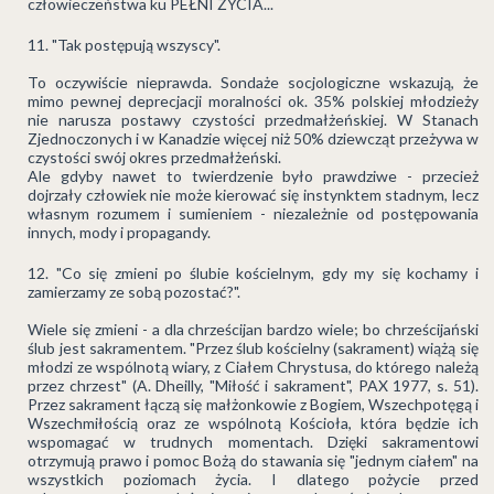
człowieczeństwa ku PEŁNI ŻYCIA...
"Tak postępują wszyscy".
To oczywiście nieprawda. Sondaże socjologiczne wskazują, że
mimo pewnej deprecjacji moralności ok. 35% polskiej młodzieży
nie narusza postawy czystości przedmałżeńskiej. W Stanach
Zjednoczonych i w Kanadzie więcej niż 50% dziewcząt przeżywa w
czystości swój okres przedmałżeński.
Ale gdyby nawet to twierdzenie było prawdziwe - przecież
dojrzały człowiek nie może kierować się instynktem stadnym, lecz
własnym rozumem i sumieniem - niezależnie od postępowania
innych, mody i propagandy.
"Co się zmieni po ślubie kościelnym, gdy my się kochamy i
zamierzamy ze sobą pozostać?".
Wiele się zmieni - a dla chrześcijan bardzo wiele; bo chrześcijański
ślub jest sakramentem. "Przez ślub kościelny (sakrament) wiążą się
młodzi ze wspólnotą wiary, z Ciałem Chrystusa, do którego należą
przez chrzest" (A. Dheilly, "Miłość i sakrament", PAX 1977, s. 51).
Przez sakrament łączą się małżonkowie z Bogiem, Wszechpotęgą i
Wszechmiłością oraz ze wspólnotą Kościoła, która będzie ich
wspomagać w trudnych momentach. Dzięki sakramentowi
otrzymują prawo i pomoc Bożą do stawania się "jednym ciałem" na
wszystkich poziomach życia. I dlatego pożycie przed