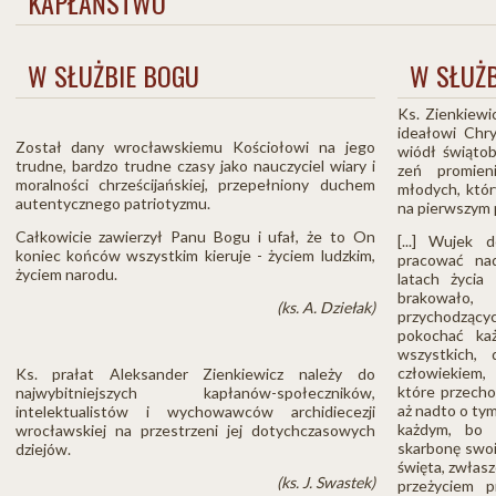
KAPŁAŃSTWO
W SŁUŻBIE BOGU
W SŁUŻB
Ks. Zienkiewi
ideałowi Chr
Został dany wrocławskiemu Kościołowi na jego
wiódł świątob
trudne, bardzo trudne czasy jako nauczyciel wiary i
zeń promien
moralności chrześcijańskiej, przepełniony duchem
młodych, któ
autentycznego patriotyzmu.
na pierwszym p
Całkowicie zawierzył Panu Bogu i ufał, że to On
[...] Wujek 
koniec końców wszystkim kieruje - życiem ludzkim,
pracować na
życiem narodu.
latach życia
brakowało,
(ks. A. Dziełak)
przychodząc
pokochać ka
wszystkich,
człowiekiem, 
Ks. prałat Aleksander Zienkiewicz należy do
które przech
najwybitniejszych kapłanów-społeczników,
aż nadto o tym
intelektualistów i wychowawców archidiecezji
każdym, bo 
wrocławskiej na przestrzeni jej dotychczasowych
skarbonę swo
dziejów.
święta, zwłasz
(ks. J. Swastek)
przeżyciem p