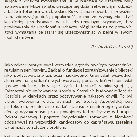
święte z krótkimi rozważaniami. A w niedziele w katedrze były
sprawowane Msze święte, cieszące się dużą frekwencją młodzieży,
a także inteligencji wrocławskiej. Rozważania prowadził przeważnie
sam, zdobywając dużą popularność, mimo że wymagania etyki
katolickiej przedstawiał w ich ekstremalnym wymiarze, bez
przykrawania do upodobań słuchaczy. Mógł sobie na to pozwolić,
gdyż wymagania te starał się urzeczywistniać w pełni w swoim
osobistym życiu.
(ks. bp A. Dyczkowski)
Jako rektor kontynuował wszystkie agendy swojego poprzednika,
regulamin seminaryjny. Zadbał o fundację i zorganizowanie biblioteki
jako podstawowego zaplecza naukowego. Gromadził wszystkich
alumnów na spotkania wychowawcze, podczas których omawiał
sprawy bieżące, dotyczące życia i formacji seminaryjnej. [...]
Odznaczał się umiłowaniem Kościoła. Starał się budować miłość do
Kościoła w klerykach przez odczytywanie nakazów chwili. To był
okres wojowania władz polskich ze Stolicą Apostolską pod
pretekstem, że nie chce nadać statusu kanonicznego granicom
diecezji wyznaczonym przez powojenny ład polityczny w Europie.
Rektor postawą i poprzez indywidualne rozmowy z klerykami
oddziaływał na wszystkich kandydatów do kapłaństwa, rzetelnie
wyjaśniając ten złożony problem.
Był przede wszystkim dobrym człowiekiem. Cechowała go dobroć