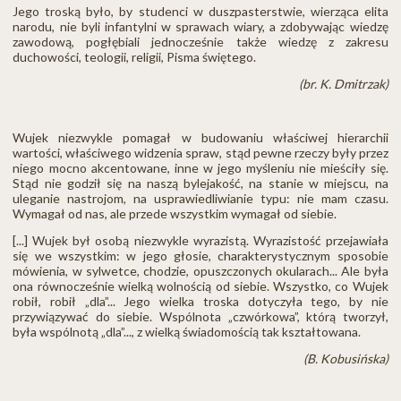
Jego troską było, by studenci w duszpasterstwie, wierząca elita
narodu, nie byli infantylni w sprawach wiary, a zdobywając wiedzę
zawodową, pogłębiali jednocześnie także wiedzę z zakresu
duchowości, teologii, religii, Pisma świętego.
(br. K. Dmitrzak)
Wujek niezwykle pomagał w budowaniu właściwej hierarchii
wartości, właściwego widzenia spraw, stąd pewne rzeczy były przez
niego mocno akcentowane, inne w jego myśleniu nie mieściły się.
Stąd nie godził się na naszą bylejakość, na stanie w miejscu, na
uleganie nastrojom, na usprawiedliwianie typu: nie mam czasu.
Wymagał od nas, ale przede wszystkim wymagał od siebie.
[...] Wujek był osobą niezwykle wyrazistą. Wyrazistość przejawiała
się we wszystkim: w jego głosie, charakterystycznym sposobie
mówienia, w sylwetce, chodzie, opuszczonych okularach... Ale była
ona równocześnie wielką wolnością od siebie. Wszystko, co Wujek
robił, robił „dla”... Jego wielka troska dotyczyła tego, by nie
przywiązywać do siebie. Wspólnota „czwórkowa”, którą tworzył,
była wspólnotą „dla”..., z wielką świadomością tak kształtowana.
(B. Kobusińska)