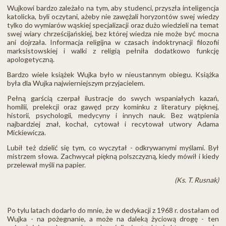
Wujkowi bardzo zależało na tym, aby studenci, przyszła inteligencja
katolicka, byli oczytani, ażeby nie zawężali horyzontów swej wiedzy
tylko do wymiarów wąskiej specjalizacji oraz dużo wiedzieli na temat
swej wiary chrześcijańskiej, bez której wiedza nie może być mocna
ani dojrzała. Informacja religijna w czasach indoktrynacji filozofii
marksistowskiej i walki z religią pełniła dodatkowo funkcję
apologetyczną.
Bardzo wiele książek Wujka było w nieustannym obiegu. Książka
była dla Wujka najwierniejszym przyjacielem.
Pełną garścią czerpał ilustracje do swych wspaniałych kazań,
homilii, prelekcji oraz gawęd przy kominku z literatury pięknej,
historii, psychologii, medycyny i innych nauk. Bez wątpienia
najbardziej znał, kochał, cytował i recytował utwory Adama
Mickiewicza.
Lubił też dzielić się tym, co wyczytał - odkrywanymi myślami. Był
mistrzem słowa. Zachwycał piękną polszczyzną, kiedy mówił i kiedy
przelewał myśli na papier.
(Ks. T. Rusnak)
Po tylu latach dodarło do mnie, że w dedykacji z 1968 r. dostałam od
Wujka - na pożegnanie, a może na daleką życiową drogę - ten