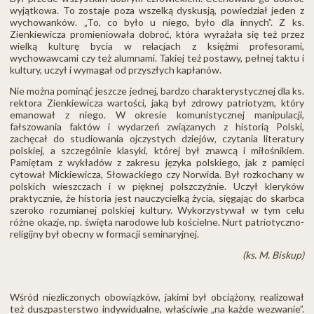
wyjątkowa. To zostaje poza wszelką dyskusją, powiedział jeden z
wychowanków. „To, co było u niego, było dla innych”. Z ks.
Zienkiewicza promieniowała dobroć, która wyrażała się też przez
wielką kulturę bycia w relacjach z księżmi profesorami,
wychowawcami czy też alumnami. Takiej też postawy, pełnej taktu i
kultury, uczył i wymagał od przyszłych kapłanów.
Nie można pominąć jeszcze jednej, bardzo charakterystycznej dla ks.
rektora Zienkiewicza wartości, jaką był zdrowy patriotyzm, który
emanował z niego. W okresie komunistycznej manipulacji,
fałszowania faktów i wydarzeń związanych z historią Polski,
zachęcał do studiowania ojczystych dziejów, czytania literatury
polskiej, a szczególnie klasyki, której był znawcą i miłośnikiem.
Pamiętam z wykładów z zakresu języka polskiego, jak z pamięci
cytował Mickiewicza, Słowackiego czy Norwida. Był rozkochany w
polskich wieszczach i w pięknej polszczyźnie. Uczył kleryków
praktycznie, że historia jest nauczycielką życia, sięgając do skarbca
szeroko rozumianej polskiej kultury. Wykorzystywał w tym celu
różne okazje, np. święta narodowe lub kościelne. Nurt patriotyczno-
religijny był obecny w formacji seminaryjnej.
(ks. M. Biskup)
Wśród niezliczonych obowiązków, jakimi był obciążony, realizował
też duszpasterstwo indywidualne, właściwie „na każde wezwanie”.