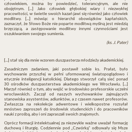
człowiekiem, można by powiedzieć, tolerancyjnym, ale nie
obojętnym. [...] Jako człowiek głębokiej wiary i niezwykłej
pracowitości, w świetle swoich kazań jawi się również jako człowiek
modlitwy. [...] mówiąc o hierarchii obowiązków kapłańskich,
zaznaczył, że Słowo Boże nie poparte modlitwą myślną jest miedzią
brzęczącą, a zastępowanie modlitwy innymi czynnościami jest
oszukiwaniem swojego sumienia.
(ks. J. Pater)
[...] stał się dla mnie wzorem duszpasterza młodzieży akademickiej.
Zasadniczym zadaniem, jaki postawił sobie ks. Prałat, było
wychowanie przyszłej w pełni uformowanej światopoglądowo i
etycznie inteligencji katolickiej. Dlatego stworzył całą sieć ponad
30 ośrodków duszpasterstwa akademickiego we Wrocławiu. [...]
Marzył również o tym, aby wejść w środowisko profesorskie uczelni
wrocławskich. Zaczął od naszych wychowanków zajmujących
stanowiska asystentów, adiunktów, a z czasem nawet profesorów.
Zwłaszcza na rekolekcje adwentowe i wielkopostne rozsyłał
mnóstwo zaproszeń do środowisk studenckich i do pracowników
nauki z prośbą, aby i oni zapraszali swoich znajomych.
Oprócz formacji intelektualnej za niezwykle ważne uważał formację
duchową i liturgię. Codziennie pod „Czwórką” odbywały się Msze