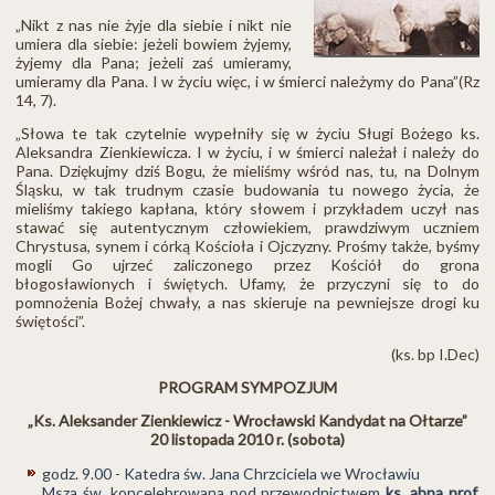
„Nikt z nas nie żyje dla siebie i nikt nie
umiera dla siebie: jeżeli bowiem żyjemy,
żyjemy dla Pana; jeżeli zaś umieramy,
umieramy dla Pana. I w życiu więc, i w śmierci należymy do Pana”(Rz
14, 7).
„Słowa te tak czytelnie wypełniły się w życiu Sługi Bożego ks.
Aleksandra Zienkiewicza. I w życiu, i w śmierci należał i należy do
Pana. Dziękujmy dziś Bogu, że mieliśmy wśród nas, tu, na Dolnym
Śląsku, w tak trudnym czasie budowania tu nowego życia, że
mieliśmy takiego kapłana, który słowem i przykładem uczył nas
stawać się autentycznym człowiekiem, prawdziwym uczniem
Chrystusa, synem i córką Kościoła i Ojczyzny. Prośmy także, byśmy
mogli Go ujrzeć zaliczonego przez Kościół do grona
błogosławionych i świętych. Ufamy, że przyczyni się to do
pomnożenia Bożej chwały, a nas skieruje na pewniejsze drogi ku
świętości”.
(ks. bp I.Dec)
PROGRAM SYMPOZJUM
„Ks. Aleksander Zienkiewicz - Wrocławski Kandydat na Ołtarze”
20 listopada 2010 r. (sobota)
godz. 9.00 - Katedra św. Jana Chrzciciela we Wrocławiu
Msza św. koncelebrowana pod przewodnictwem
ks. abpa prof.