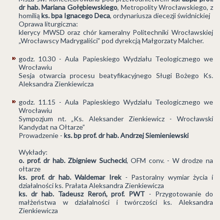
dr hab. Mariana Gołębiewskiego
, Metropolity Wrocławskiego, z
homilią
ks. bpa Ignacego Deca
, ordynariusza diecezji świdnickiej
Oprawa liturgiczna:
klerycy MWSD oraz chór kameralny Politechniki Wrocławskiej
„Wrocławscy Madrygaliści” pod dyrekcją Małgorzaty Malcher.
godz. 10.30 - Aula Papieskiego Wydziału Teologicznego we
Wrocławiu
Sesja otwarcia procesu beatyfikacyjnego Sługi Bożego Ks.
Aleksandra Zienkiewicza
godz. 11.15 - Aula Papieskiego Wydziału Teologicznego we
Wrocławiu
Sympozjum nt. „Ks. Aleksander Zienkiewicz - Wrocławski
Kandydat na Ołtarze”
Prowadzenie -
ks. bp prof. dr hab. Andrzej Siemieniewski
Wykłady:
o. prof. dr hab. Zbigniew Suchecki
, OFM conv. - W drodze na
ołtarze
ks. prof. dr hab. Waldemar Irek
- Pastoralny wymiar życia i
działalności ks. Prałata Aleksandra Zienkiewicza
ks. dr hab. Tadeusz Reroń, prof. PWT
- Przygotowanie do
małżeństwa w działalności i twórczości ks. Aleksandra
Zienkiewicza